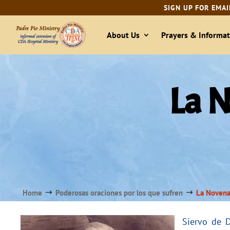
SIGN UP FOR EMAI
About Us
Prayers & Informat
La 
Home
Poderosas oraciones por los que sufren
La Novena
$
$
Siervo de D