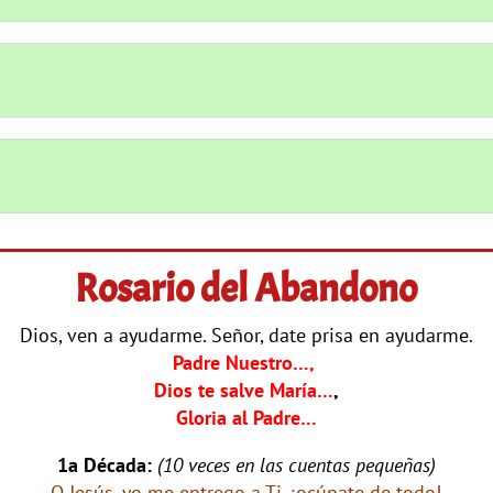
Rosario del Abandono
Dios, ven a ayudarme.
Señor, date prisa en ayudarme.
Padre Nuestro…,
Dios te salve María…
,
Gloria al Padre…
1a Década:
(10 veces en las cuentas pequeñas)
O Jesús, yo me entrego a Ti, ¡ocúpate de todo!