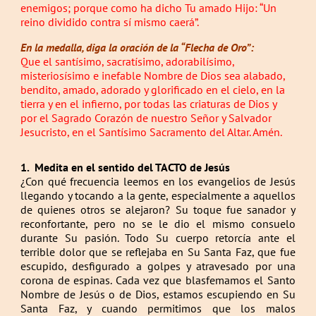
enemigos; porque como ha dicho Tu amado Hijo: “Un
reino dividido contra sí mismo caerá”.
En la medalla, diga la oración de la “Flecha de Oro”:
Que el santísimo, sacratísimo, adorabilísimo,
misteriosísimo e inefable Nombre de Dios sea alabado,
bendito, amado, adorado y glorificado en el cielo, en la
tierra y en el infierno, por todas las criaturas de Dios y
por el Sagrado Corazón de nuestro Señor y Salvador
Jesucristo, en el Santísimo Sacramento del Altar. Amén.
1.
Medita en el sentido del TACTO de Jesús
¿Con qué frecuencia leemos en los evangelios de Jesús
llegando y tocando a la gente, especialmente a aquellos
de quienes otros se alejaron? Su toque fue sanador y
reconfortante, pero no se le dio el mismo consuelo
durante Su pasión. Todo Su cuerpo retorcía ante el
terrible dolor que se reflejaba en Su Santa Faz, que fue
escupido, desfigurado a golpes y atravesado por una
corona de espinas. Cada vez que blasfemamos el Santo
Nombre de Jesús o de Dios, estamos escupiendo en Su
Santa Faz, y cuando permitimos que los malos