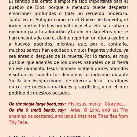
El sentido del olfato siempre ha sido importante para el
pueblo de Dios, porque a menudo puede despertar
emociones profundas o traer un recuerdo poderoso.
Tanto en el Antiguo como en el Nuevo Testamento, el
incienso y las hierbas aromáticas y el aceite se usaban a
menudo para la adoración y la unción. Aquellos que se
han encontrado con el diablo reportan un olor a azufre o
a huevos podridos, mientras que, por el contrario,
muchos santos han exudado un olor fragante y dulce, ya
sea antes o después de la muerte. Por lo tanto, es muy
posible que además de los olores naturales de la tierra
en ese momento, Jesús también sintiera olores podridos
y sulfúricos cuando los demonios lo rodearon durante
Su Pasión. Asegurémonos de ofrecer a Jesús los olores
dulces de nuestras oraciones y sacrificios, y no el olor
podrido de nuestros pecados.
On the single large bead, say:
My Jesus, mercy. Glory be….
On the 6 small beads, say:
Arise, O Lord, and let Thy
enemies be scattered, and let all that hate Thee flee from
Thy Face.