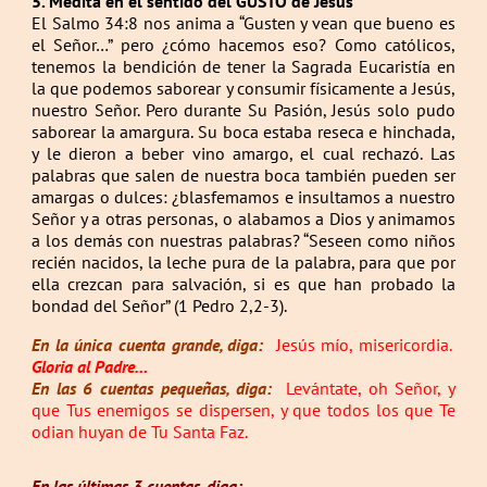
5. Medita en el sentido del GUSTO de Jesús
El Salmo 34:8 nos anima a “Gusten y vean que bueno es
el Señor…” pero ¿cómo hacemos eso? Como católicos,
tenemos la bendición de tener la Sagrada Eucaristía en
la que podemos saborear y consumir físicamente a Jesús,
nuestro Señor. Pero durante Su Pasión, Jesús solo pudo
saborear la amargura. Su boca estaba reseca e hinchada,
y le dieron a beber vino amargo, el cual rechazó. Las
palabras que salen de nuestra boca también pueden ser
amargas o dulces: ¿blasfemamos e insultamos a nuestro
Señor y a otras personas, o alabamos a Dios y animamos
a los demás con nuestras palabras? “Seseen como niños
recién nacidos, la leche pura de la palabra, para que por
ella crezcan para salvación, si es que han probado la
bondad del Señor” (1 Pedro 2,2-3).
En la única cuenta grande, diga:
Jesús mío, misericordia.
Gloria al Padre…
En las 6 cuentas pequeñas, diga:
Levántate, oh Señor, y
que Tus enemigos se dispersen, y que todos los que Te
odian huyan de Tu Santa Faz.
En las últimas 3 cuentas, diga: