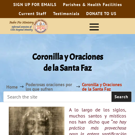
SIGN UP FOR EMAILS
Parishes & Health Facilities
Current Staff
Testimonials
DONATE TO US
Coronilla y Oraciones
de la Santa Faz
Poderosas oraciones por
Coronilla y Oraciones
Home
$
$
los que sufren
de la Santa Faz
A lo largo de los siglos,
muchos santos y místicos
nos han dicho que “
no hay
práctica más provechosa
para la entera santificación