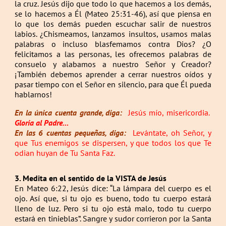
la cruz. Jesús dijo que todo lo que hacemos a los demás,
se lo hacemos a Él (Mateo 25:31-46), así que piensa en
lo que los demás pueden escuchar salir de nuestros
labios. ¿Chismeamos, lanzamos insultos, usamos malas
palabras o incluso blasfemamos contra Dios? ¿O
felicitamos a las personas, les ofrecemos palabras de
consuelo y alabamos a nuestro Señor y Creador?
¡También debemos aprender a cerrar nuestros oídos y
pasar tiempo con el Señor en silencio, para que Él pueda
hablarnos!
En la única cuenta grande, diga:
Jesús mío, misericordia.
Gloria al Padre…
En las 6 cuentas pequeñas, diga:
Levántate, oh Señor, y
que Tus enemigos se dispersen, y que todos los que Te
odian huyan de Tu Santa Faz.
3. Medita en el sentido de la VISTA de Jesús
En Mateo 6:22, Jesús dice: “La lámpara del cuerpo es el
ojo. Así que, si tu ojo es bueno, todo tu cuerpo estará
lleno de luz. Pero si tu ojo está malo, todo tu cuerpo
estará en tinieblas”. Sangre y sudor corrieron por la Santa